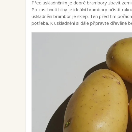
Před uskladněním je dobré brambory zbavit zemi
Po zaschnutí hlíny je ideální brambory očistit ru
uskladnění brambor je sklep. Ten před tím pořádně vy
potřeba. K uskladnění si dále připravte dřevěné be