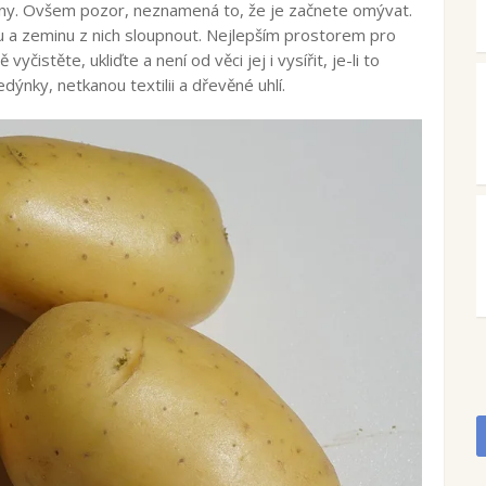
ny. Ovšem pozor, neznamená to, že je začnete omývat.
kou a zeminu z nich sloupnout. Nejlepším prostorem pro
čistěte, ukliďte a není od věci jej i vysířit, je-li to
dýnky, netkanou textilii a dřevěné uhlí.