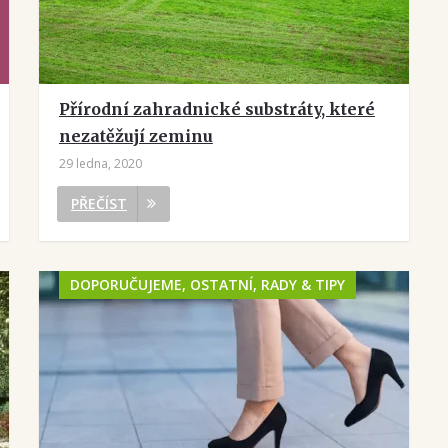
Přírodní zahradnické substráty, které
nezatěžují zeminu
29 ledna, 2020
PŘEČÍST
DOPORUČUJEME, OSTATNÍ, RADY & TIPY