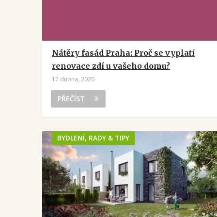
Nátěry fasád Praha: Proč se vyplatí
renovace zdí u vašeho domu?
17 dubna, 2020
PŘEČÍST
BYDLENÍ, RADY & TIPY