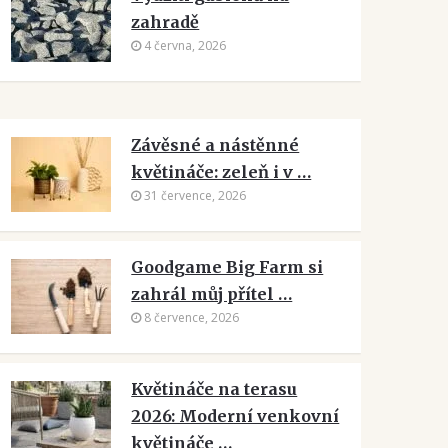
zahradě
4 června, 2026
Závěsné a nástěnné
květináče: zeleň i v …
31 července, 2026
Goodgame Big Farm si
zahrál můj přítel …
8 července, 2026
Květináče na terasu
2026: Moderní venkovní
květináče …