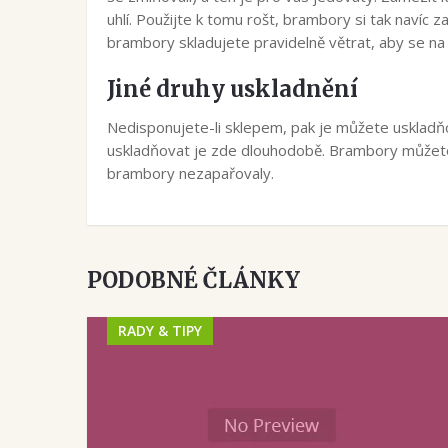
uhlí. Použijte k tomu rošt, brambory si tak naví
brambory skladujete pravidelně větrat, aby se na
Jiné druhy uskladnění
Nedisponujete-li sklepem, pak je můžete uskladň
uskladňovat je zde dlouhodobě. Brambory můžete ta
brambory nezapařovaly.
PODOBNÉ ČLÁNKY
RADY & TIPY