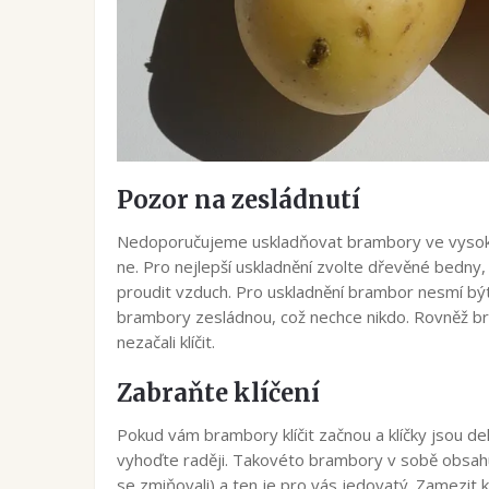
Pozor na zesládnutí
Nedoporučujeme uskladňovat brambory ve vysokých
ne. Pro nejlepší uskladnění zvolte dřevěné bedny,
proudit vzduch. Pro uskladnění brambor nesmí být t
brambory zesládnou, což nechce nikdo. Rovněž b
nezačali klíčit.
Zabraňte klíčení
Pokud vám brambory klíčit začnou a klíčky jsou d
vyhoďte raději. Takovéto brambory v sobě obsahuj
se zmiňovali) a ten je pro vás jedovatý. Zamezit 