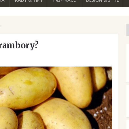
DA
RADY & TIPY
INSPIRACE
DESIGN & STYL
?
brambory?