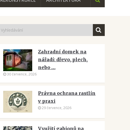
REKONSTRUKCE
ARCHITEKTURA
Zahradní domek na
nářadí: dřevo, plech,
nebo …
30 července, 2026
Právna ochrana rastlín
v praxi
29 července, 2026
Využití gabionů na