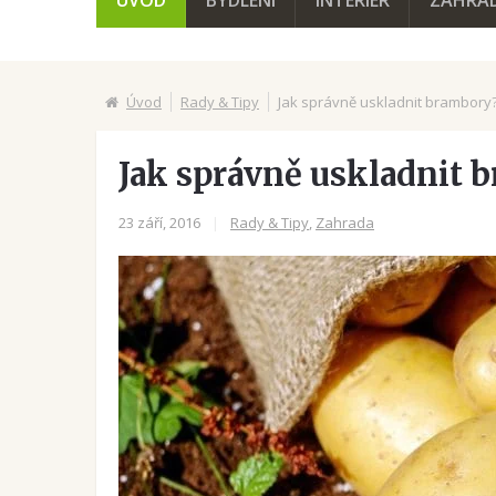
ÚVOD
BYDLENÍ
INTERIÉR
ZAHRA
Úvod
Rady & Tipy
Jak správně uskladnit brambory
Jak správně uskladnit 
23 září, 2016
|
Rady & Tipy
,
Zahrada