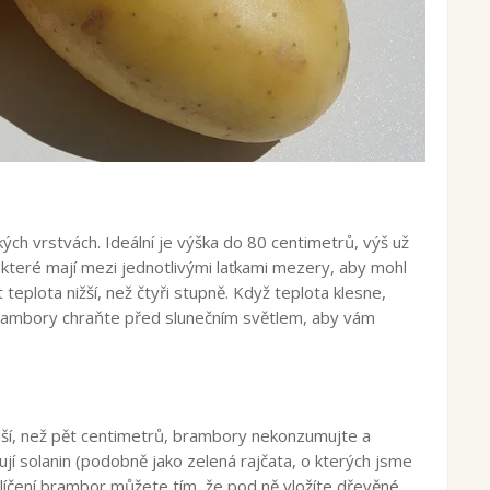
 vrstvách. Ideální je výška do 80 centimetrů, výš už
 které mají mezi jednotlivými laťkami mezery, aby mohl
eplota nižší, než čtyři stupně. Když teplota klesne,
rambory chraňte před slunečním světlem, aby vám
elší, než pět centimetrů, brambory nekonzumujte a
í solanin (podobně jako zelená rajčata, o kterých jsme
klíčení brambor můžete tím, že pod ně vložíte dřevěné