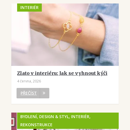
INTERIÉR
Zlato v interiéru: Jak se vyhnout kýči
4 června, 2026
PŘEČÍST
BYDLENÍ, DESIGN & STYL, INTERIÉR,
REKONSTRUKCE