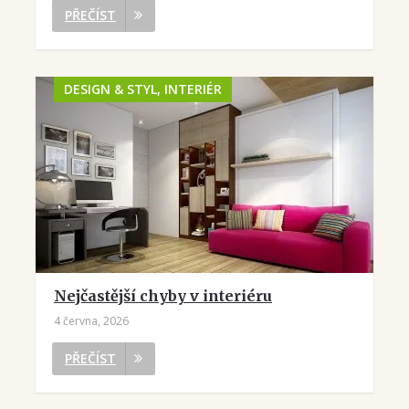
PŘEČÍST
DESIGN & STYL, INTERIÉR
Nejčastější chyby v interiéru
4 června, 2026
PŘEČÍST