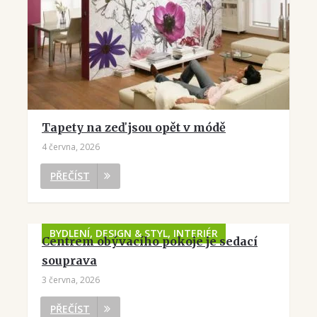
Tapety na zeď jsou opět v módě
4 června, 2026
PŘEČÍST
BYDLENÍ, DESIGN & STYL, INTERIÉR
Centrem obývacího pokoje je sedací
souprava
3 června, 2026
PŘEČÍST