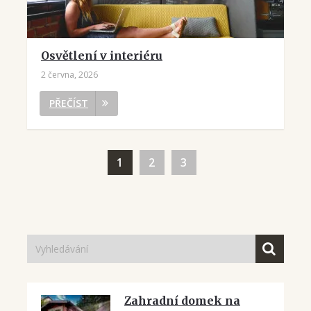
Osvětlení v interiéru
2 června, 2026
PŘEČÍST
1
2
3
Zahradní domek na