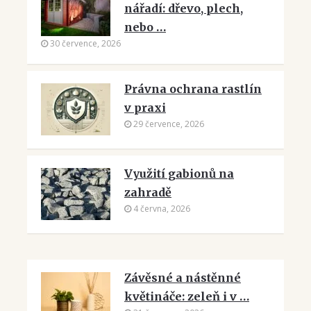
nářadí: dřevo, plech,
nebo …
30 července, 2026
Právna ochrana rastlín
v praxi
29 července, 2026
Využití gabionů na
zahradě
4 června, 2026
Závěsné a nástěnné
květináče: zeleň i v …