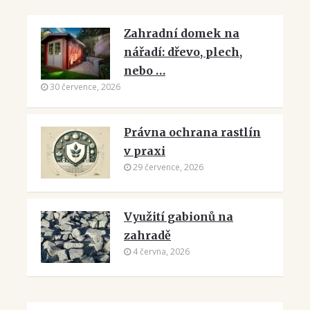
Zahradní domek na
nářadí: dřevo, plech,
nebo …
30 července, 2026
Právna ochrana rastlín
v praxi
29 července, 2026
Využití gabionů na
zahradě
4 června, 2026