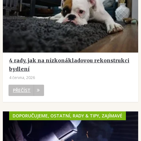
4 rady, jak na nízkonákladovou rekonstrukci
bydlení
4 června, 2026
PŘEČÍST
DOPORUČUJEME, OSTATNÍ, RADY & TIPY, ZAJÍMAVÉ