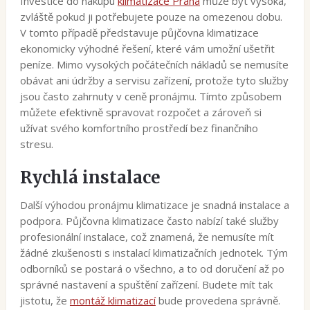
Investice do nákupu
klimatizace Praha
může být vysoká,
zvláště pokud ji potřebujete pouze na omezenou dobu.
V tomto případě představuje půjčovna klimatizace
ekonomicky výhodné řešení, které vám umožní ušetřit
peníze. Mimo vysokých počátečních nákladů se nemusíte
obávat ani údržby a servisu zařízení, protože tyto služby
jsou často zahrnuty v ceně pronájmu. Tímto způsobem
můžete efektivně spravovat rozpočet a zároveň si
užívat svého komfortního prostředí bez finančního
stresu.
Rychlá instalace
Další výhodou pronájmu klimatizace je snadná instalace a
podpora. Půjčovna klimatizace často nabízí také služby
profesionální instalace, což znamená, že nemusíte mít
žádné zkušenosti s instalací klimatizačních jednotek. Tým
odborníků se postará o všechno, a to od doručení až po
správné nastavení a spuštění zařízení. Budete mít tak
jistotu, že
montáž klimatizací
bude provedena správně.