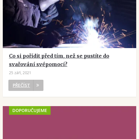
Co si pořídit před tím, než se pustíte do
svařování svépomocí?
25 září, 2021
PŘEČÍST
DOPORUČUJEME