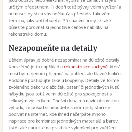
určitým předstihem. Ti dobří totiž bývají velmi vytížení a
nemuseli by si na vás udělat čas přesně v takovém
termínu, jaký potřebujete. Při shánění firmy je také
důležité porovnat si jednotlivé cenové nabídky na
rekonstrukci domu.
Nezapomeňte na detaily
Během úprav je dobré nezapomínat na důležité detaily.
Konkrétně je to například u
rekonstrukce kuchyně
, která
musí být nejenom příjemná na pohled, ale hlavně funkční.
Podobně postupujte také u koupelny. Detaily ve formě
zvoleného dekoru dlaždiček, baterií či jednotlivých kusů
nábytku jsou totiž velmi důležité pro spokojenost s
celkovým výsledkem. Dnešní doba má navíc obrovskou
výhodu, že pokud si nebudete s ničím jistí, stačí se
podívat na internet, kde ihned načerpáte mnoho
inspirace pro kombinaci jednotlivých materiálů a barev.
Jistě také narazíte na praktické vylepšení pro zvětšení