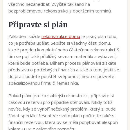
všechno nezanedbat. Zvýšíte tak šanci na
bezproblémovou rekonstrukci s dodržením termínů.
Připravte si plán
Základem každé
rekonstrukce domu
je jasný plán toho,
co je potřeba udělat. Sepište si všechny části domu,
které projdou kompletní nebo částečnou rekonstrukcí. S
tím se pojí také přibližný seznam materiálu a vybavení,
které bude potřeba. Během procesu plánování získáte
představu o potřebných financích a také o tom, jestli se
do prací budete pouštět svépomocí, nebo si pozvete
specializovanou firmu či řemeslníka.
Pokud plánujete rozsáhlejší rekonstrukci, připravte si
časovou rezervu pro případné stěhování. Nikdy totiž
nevíte, kdy se vynoří nečekaný problém, který si bude
žádat speciální řešení. Ve svém plánu počítejte také s
finanční rezervou, která by se měla pohybovat alespoň
kolem 10 % z celkového rozpočtu.