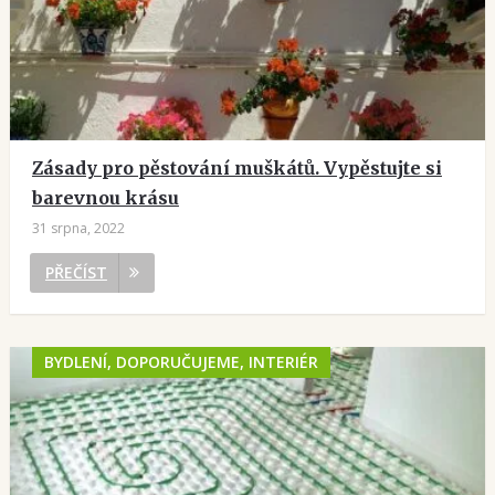
Zásady pro pěstování muškátů. Vypěstujte si
barevnou krásu
31 srpna, 2022
PŘEČÍST
BYDLENÍ, DOPORUČUJEME, INTERIÉR