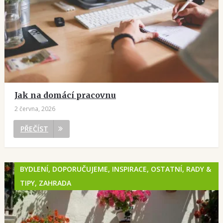
Jak na domácí pracovnu
2 června, 2026
PŘEČÍST
BYDLENÍ, DOPORUČUJEME, INSPIRACE, OSTATNÍ, RADY &
TIPY, ZAHRADA