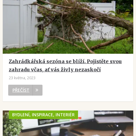
Zahrádkářská sezóna se blíží. Pojistěte svou
zahradu včas, ať vás živly nezaskočí
23 května, 2023
PŘEČÍST
BYDLENÍ, INSPIRACE, INTERIÉR