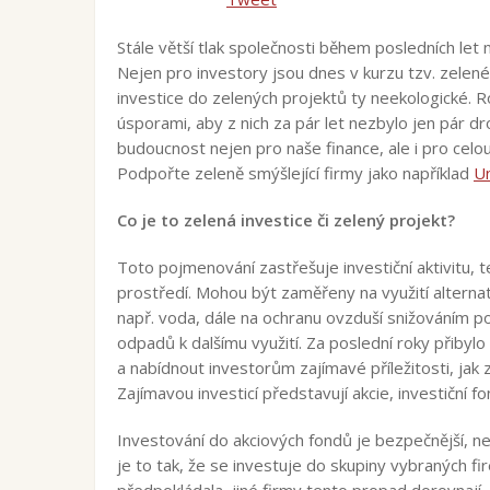
Stále větší tlak společnosti během posledních let
Nejen pro investory jsou dnes v kurzu tzv. zelené
investice do zelených projektů ty neekologické. Rost
úsporami, aby z nich za pár let nezbylo jen pár d
budoucnost nejen pro naše finance, ale i pro celo
Podpořte zeleně smýšlející firmy jako například
U
Co je to zelená investice či zelený projekt?
Toto pojmenování zastřešuje investiční aktivitu, t
prostředí. Mohou být zaměřeny na využití alternati
např. voda, dále na ochranu ovzduší snižováním pou
odpadů k dalšímu využití. Za poslední roky přibylo
a nabídnout investorům zajímavé příležitosti, jak 
Zajímavou investicí představují akcie, investiční
Investování do akciových fondů je bezpečnější, n
je to tak, že se investuje do skupiny vybraných f
předpokládala, jiné firmy tento propad dorovnají