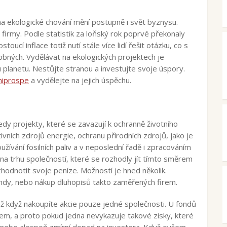
 na ekologické chování mění postupně i svět byznysu.
 firmy. Podle statistik za loňský rok poprvé překonaly
oucí inflace totiž nutí stále více lidí řešit otázku, co s
robných. Vydělávat na ekologických projektech je
u planetu. Nestůjte stranou a investujte svoje úspory.
niprospe
a vydělejte na jejich úspěchu.
edy projekty, které se zavazují k ochranně životního
vních zdrojů energie, ochranu přírodních zdrojů, jako je
žívání fosilních paliv a v neposlední řadě i zpracováním
 na trhu společností, které se rozhodly jít tímto směrem
zhodnotit svoje peníze. Možností je hned několik.
 fondy, nebo nákup dluhopisů takto zaměřených firem.
ež když nakoupíte akcie pouze jedné společnosti. U fondů
irem, a proto pokud jedna nevykazuje takové zisky, které
, nebo alespoň zmírní dopad na investora. Když ovšem