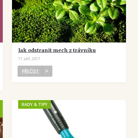
Jak odstranit mech z trávníku
17 září, 2017
PŘEČÍST
RADY & TIPY