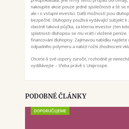
nakoupíte akcie pouze jedné společnosti a té se n
ale i o vstupní investici. Další možností jsou dl
bezpečné. Dluhopisy používá vydávající subjekt k z
vlastně taková půjčka, za kterou investor (ten kdo
splatnosti dluhopisu se mu vrátí i vložené peníze.
financování dluhopisy. Zajímavou nabídku najdete 
odpadního polymeru a nabízí roční zhodnocení vk
Chcete-li své úspory zúročit, rozhodně je nenecháv
vydělávejte – třeba právě s Uniprospe.
PODOBNÉ ČLÁNKY
DOPORUČUJEME