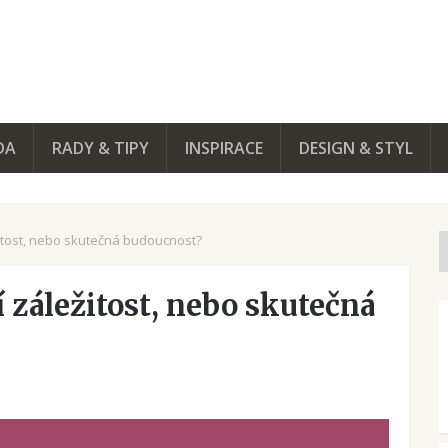
DA
RADY & TIPY
INSPIRACE
DESIGN & STYL
žitost, nebo skutečná budoucnost?
 záležitost, nebo skutečná