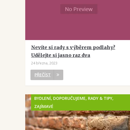
Nevíte si rady s výběrem podlahy?
Udělejte si jasno raz dva
24 března, 2023
PŘEČÍST
BYDLENÍ, DOPORUČUJEME, RADY & TIPY,
ZAJÍMAVÉ