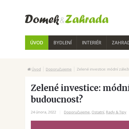
ÚVOD
BYDLENÍ
INTERIÉR
ZAHRA
Úvod
Doporučujeme
Zelené investice: módní zále
Zelené investice: módní
budoucnost?
24 února, 2022
|
Doporučujeme
,
Ostatní
,
Rady & Tipy