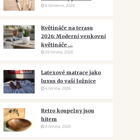
8 července, 2026
Květináče na terasu
2026: Moderní venkovní
květináče …
29 června, 2026
Latexové matrace jako
luxus do vaší ložnice
4 června, 2026
Retro koupelny jsou
hitem
4 června, 2026