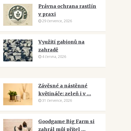
Právna ochrana rastlín
v praxi
29 července, 2026
Využití gabionů na
zahradě
4 června, 2026
Závěsné a nástěnné
květináče: zeleň i v …
31 července, 2026
Goodgame Big Farm si
zahrál můj přítel …