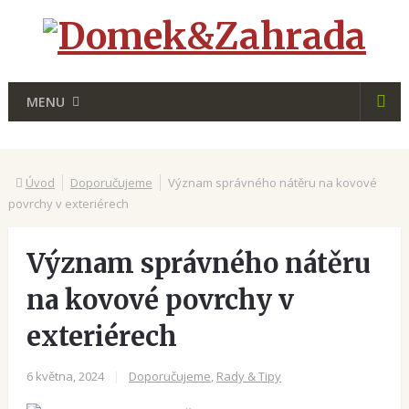
MENU
Úvod
Doporučujeme
Význam správného nátěru na kovové
povrchy v exteriérech
Význam správného nátěru
na kovové povrchy v
exteriérech
6 května, 2024
|
Doporučujeme
,
Rady & Tipy