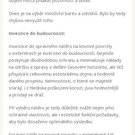
dojem místa přilákat pozornost a obdiv.
Dnes je na výběr množství barev a odstínů. Bylo by tedy
chybou nevyužít toho.
Investice do budoucnosti
Investice do správného nátěru na kovové povrchy
v exteriérech je inversticí do budoucnosti. Nejenže
poskytuje dlouhodobou ochranu a minimalizuje náklady
na údržbu a opravy v delším časovém horizontu, ale též
přispívá k celkovému estetickému dojmu a hodnotě
daného projektu. Nemovitosti, o které se majitelé
starají, i z hlediska poškození korozí, jsou hodnotnější
a prodají se dráž.
Při výběru nátěru je tedy důležité zvážit nejen jeho
ochranné vlastnosti, ale i estetické funkční požadavky,
aby bylo dosaženo optimálního výsledku.
Správný nátěr na kovové povrchy v exteriérech tak