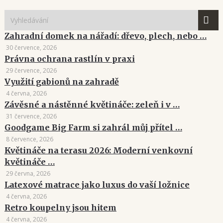
Zahradní domek na nářadí: dřevo, plech, nebo …
30 července, 2026
Právna ochrana rastlín v praxi
29 července, 2026
Využití gabionů na zahradě
4 června, 2026
Závěsné a nástěnné květináče: zeleň i v …
31 července, 2026
Goodgame Big Farm si zahrál můj přítel …
8 července, 2026
Květináče na terasu 2026: Moderní venkovní
květináče …
29 června, 2026
Latexové matrace jako luxus do vaší ložnice
4 června, 2026
Retro koupelny jsou hitem
4 června, 2026