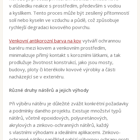
v důsledku reakce s prostředím, především s vodou
a kyslíkem. Tento proces může být zesílený přítomností
solí nebo kyselin ve vzduchu a půdě, což způsobuje
rychlejší degradaci kovového povrchu.
Venkovní antikorozní barva na kov
vytváří ochrannou
bariéru mezi kovem a venkovním prostředím,
minimalizuje přímý kontakt s korozními látkami, a tak
prodlužuje životnost konstrukcí, jako jsou mosty,
budovy, ploty či kterékoliv kovové výrobky a části
nacházející se v exteriéru.
Různé druhy nátěrů a jejich výhody
Při výběru nátěru je důležité zvážit konkrétní požadavky
a podmínky daného projektu. Existuje množství typů
nátěrů, včetně epoxidových, polyuretánových,
akrylových a zinkovo-ochranných nátěrů, každý
s vlastními výhodami a ideálními aplikacemi. Zinkovo-
ochranné nátěry například nabízí výbornou ochranu proti