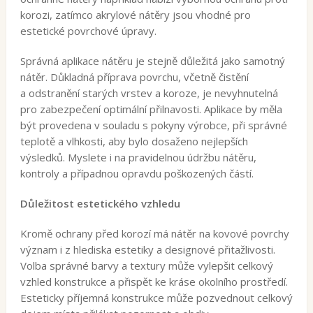
korozi, zatímco akrylové nátěry jsou vhodné pro
estetické povrchové úpravy.
Správná aplikace nátěru je stejně důležitá jako samotný
nátěr. Důkladná příprava povrchu, včetně čistění
a odstranění starých vrstev a koroze, je nevyhnutelná
pro zabezpečení optimální přilnavosti. Aplikace by měla
být provedena v souladu s pokyny výrobce, při správné
teplotě a vlhkosti, aby bylo dosaženo nejlepších
výsledků. Myslete i na pravidelnou údržbu nátěru,
kontroly a případnou opravdu poškozených částí.
Důležitost estetického vzhledu
Kromě ochrany před korozí má nátěr na kovové povrchy
význam i z hlediska estetiky a designové přitažlivosti.
Volba správné barvy a textury může vylepšit celkový
vzhled konstrukce a přispět ke kráse okolního prostředí.
Esteticky příjemná konstrukce může pozvednout celkový