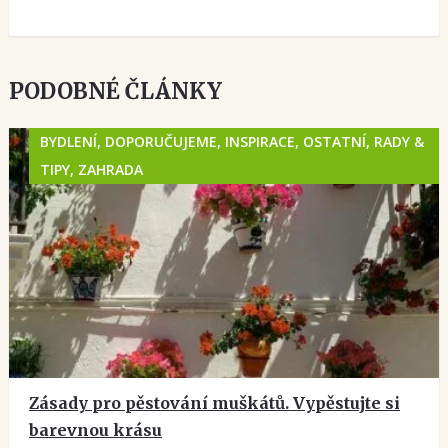
PODOBNÉ ČLÁNKY
BYDLENÍ, DOPORUČUJEME, INSPIRACE, OSTATNÍ, RADY &
TIPY, ZAHRADA
Zásady pro pěstování muškátů. Vypěstujte si
barevnou krásu