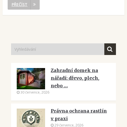
PŘEČÍST
Zahradní domek na
nářadí: dřevo, plech,
nebo …
30 července, 2026
Právna ochrana rastlín
v praxi
29 července, 2026