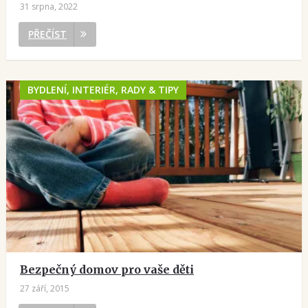
31 srpna, 2022
PŘEČÍST
BYDLENÍ, INTERIÉR, RADY & TIPY
Bezpečný domov pro vaše děti
27 září, 2015