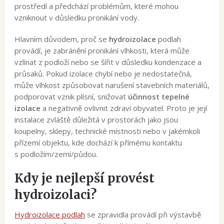
prostředí a předchází problémům, které mohou
vzniknout v důsledku pronikání vody.
Hlavním důvodem, proč se
hydroizolace
podlah
provádí, je zabránění pronikání vlhkosti, která může
vzlínat z podloží nebo se šířit v důsledku kondenzace a
průsaků. Pokud izolace chybí nebo je nedostatečná,
může vlhkost způsobovat narušení stavebních materiálů,
podporovat vznik plísní, snižovat
účinnost tepelné
izolace
a negativně ovlivnit zdraví obyvatel. Proto je její
instalace zvláště důležitá v prostorách jako jsou
koupelny, sklepy, technické místnosti nebo v jakémkoli
přízemí objektu, kde dochází k přímému kontaktu
s podložím/zemí/půdou.
Kdy je nejlepší provést
hydroizolaci?
Hydroizolace podlah
se zpravidla provádí při výstavbě