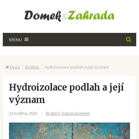
MENU
Úvod
Bydlení
Hydroizolace podlah a její význam
Hydroizolace podlah a její
význam
22 května, 2025
|
Bydlení
,
Doporučujeme