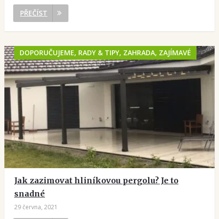
PŘEČÍST
DOPORUČUJEME, RADY & TIPY, ZAHRADA, ZAJÍMAVÉ
Jak zazimovat hliníkovou pergolu? Je to
snadné
29 června, 2021