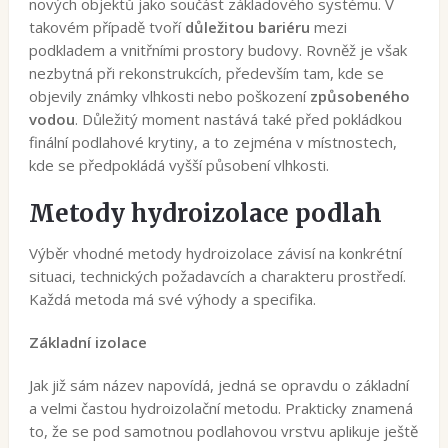
nových objektů jako součást základového systému. V
takovém případě tvoří
důležitou bariéru
mezi
podkladem a vnitřními prostory budovy. Rovněž je však
nezbytná při rekonstrukcích, především tam, kde se
objevily známky vlhkosti nebo poškození
způsobeného
vodou
. Důležitý moment nastává také před pokládkou
finální podlahové krytiny, a to zejména v místnostech,
kde se předpokládá vyšší působení vlhkosti.
Metody hydroizolace podlah
Výběr vhodné metody hydroizolace závisí na konkrétní
situaci, technických požadavcích a charakteru prostředí.
Každá metoda má své výhody a specifika.
Základní izolace
Jak již sám název napovídá, jedná se opravdu o základní
a velmi častou hydroizolační metodu. Prakticky znamená
to, že se pod samotnou podlahovou vrstvu aplikuje ještě