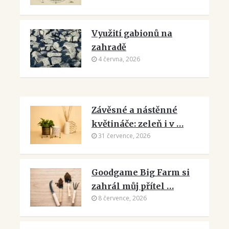
Využití gabionů na
zahradě
4 června, 2026
Závěsné a nástěnné
květináče: zeleň i v …
31 července, 2026
Goodgame Big Farm si
zahrál můj přítel …
8 července, 2026