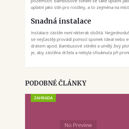
pozemcích. Bambusové stínění se také uplatní jak
uplatní jako stín pro rostliny, a to zejména na mís
Snadná instalace
Instalace zástěn není nikterak složitá. Nejjednodušší 
se nejčastěji provádí pomocí sponek Ideal nebo el
drátem apod. Bambusové stínění a umělý živý plot 
je, aby zástěna držela a nebyla sfouknuta při prvn
PODOBNÉ ČLÁNKY
ZAHRADA