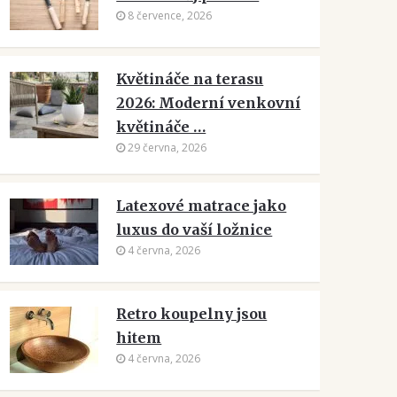
8 července, 2026
Květináče na terasu
2026: Moderní venkovní
květináče …
29 června, 2026
Latexové matrace jako
luxus do vaší ložnice
4 června, 2026
Retro koupelny jsou
hitem
4 června, 2026