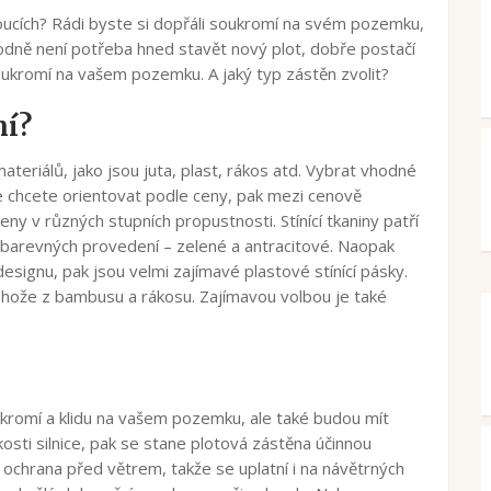
oucích? Rádi byste si dopřáli soukromí na svém pozemku,
dně není potřeba hned stavět nový plot, dobře postačí
oukromí na vašem pozemku. A jaký typ zástěn zvolit?
ní?
ateriálů, jako jsou juta, plast, rákos atd. Vybrat vhodné
e chcete orientovat podle ceny, pak mezi cenově
zeny v různých stupních propustnosti. Stínící tkaniny patří
u barevných provedení – zelené a antracitové. Naopak
esignu, pak jsou velmi zajímavé plastové stínící pásky.
ohože z bambusu a rákosu. Zajímavou volbou je také
oukromí a klidu na vašem pozemku, ale také budou mít
osti silnice, pak se stane plotová zástěna účinnou
ochrana před větrem, takže se uplatní i na návětrných