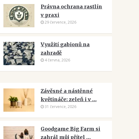
Právna ochrana rastlín
v praxi
29 července, 2026
Využití gabionů na
zahradě
4 června, 2026
Závěsné a nástěnné
květináče: zeleň i v …
31 července, 2026
Goodgame Big Farm si
zahrál můj přítel …