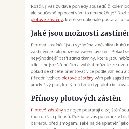
Rozčilují vás zvídavé pohledy sousedů či kolemjd
ale současné oplocení vám to neumožňuje? Rozho
plotové zástěny
, které se dokonale postarají o s
Jaké jsou možnosti zastíně
Plotová zastínění jsou vyráběna z několika druhů m
zastínění je tak pouze na vašem uvážení. Pokud s
nejvýhodnější patří stínící tkaniny, které jsou nabí
u lidí k nejrozšířenějším a vybírat můžete ze dvo
pokud se chcete orientovat více podle vzhledu a d
Přírodní vzhled
plotové zástěny
vám pak zajistí r
umělý živý plot, který má tento typ plotu imitovat.
Přínosy plotových zástěn
Plotové zástěny
se nejen postarají o zajištění s
řadu dalších přínosů. Pokud je váš pozemek v blízk
bariérou před smogem. Také najde uplatnění jako 