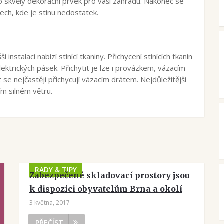
o skvělý dekorační prvek pro vaši zahradu. Nakonec se
tech, kde je stínu nedostatek.
instalaci nabízí stínící tkaniny. Přichycení stínících tkanin
ektrických pásek. Přichytit je lze i provázkem, vázacím
se nejčastěji přichycují vázacím drátem. Nejdůležitější
ím silném větru.
RADY & TIPY
Zabezpečené skladovací prostory jsou
k dispozici obyvatelům Brna a okolí
3 května, 2017
PŘEČÍST