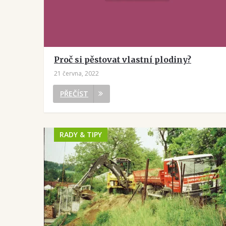
Proč si pěstovat vlastní plodiny?
21 června, 2022
PŘEČÍST
RADY & TIPY