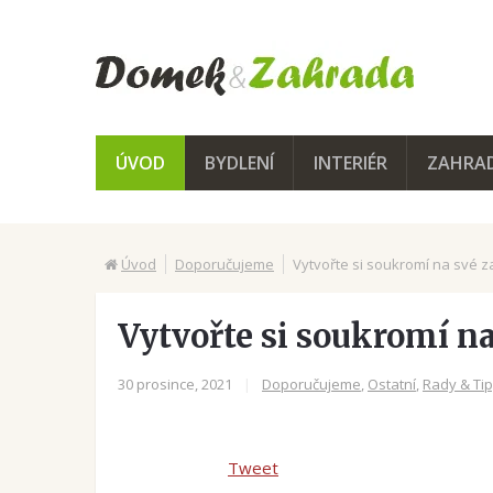
ÚVOD
BYDLENÍ
INTERIÉR
ZAHRA
Úvod
Doporučujeme
Vytvořte si soukromí na své 
Vytvořte si soukromí n
30 prosince, 2021
|
Doporučujeme
,
Ostatní
,
Rady & Ti
Tweet