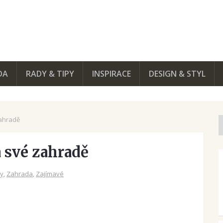
DA
RADY & TIPY
INSPIRACE
DESIGN & STYL
zahradě
a své zahradě
py
,
Zahrada
,
Zajímavé