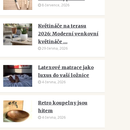
8 července, 2026
Květináče na terasu
2026: Moderní venkovní
květináče …
29 června, 2026
Latexové matrace jako
luxus do vaší ložnice
4 června, 2026
Retro koupelny jsou
hitem
4 června, 2026