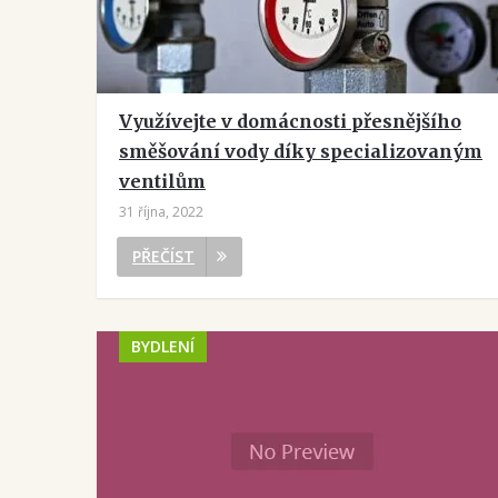
Využívejte v domácnosti přesnějšího
směšování vody díky specializovaným
ventilům
31 října, 2022
PŘEČÍST
BYDLENÍ