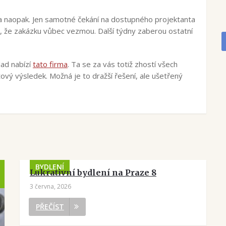
 Ba naopak. Jen samotné čekání na dostupného projektanta
, že zakázku vůbec vezmou. Další týdny zaberou ostatní
klad nabízí
tato firma
. Ta se za vás totiž zhostí všech
ový výsledek. Možná je to dražší řešení, ale ušetřený
BYDLENÍ
Lukrativní bydlení na Praze 8
3 června, 2026
PŘEČÍST