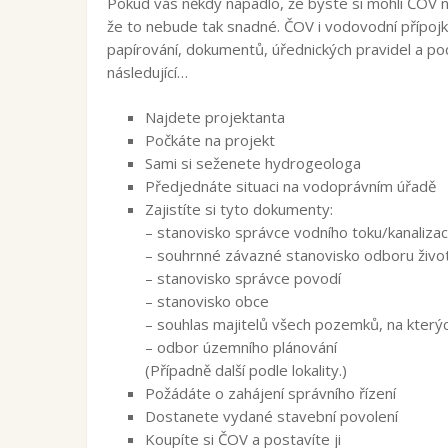
Pokud vás někdy napadlo, že byste si mohli ČOV nebo
že to nebude tak snadné. ČOV i vodovodní přípoj
papírování, dokumentů, úřednických pravidel a po
následující…
Najdete projektanta
Počkáte na projekt
Sami si seženete hydrogeologa
Předjednáte situaci na vodoprávním úřadě
Zajistíte si tyto dokumenty:
– stanovisko správce vodního toku/kanaliza
– souhrnné závazné stanovisko odboru život
– stanovisko správce povodí
– stanovisko obce
– souhlas majitelů všech pozemků, na který
– odbor územního plánování
(Případně další podle lokality.)
Požádáte o zahájení správního řízení
Dostanete vydané stavební povolení
Koupíte si ČOV a postavíte ji