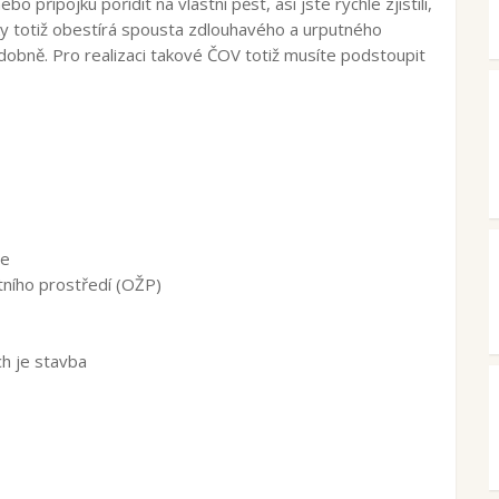
 přípojku pořídit na vlastní pěst, asi jste rychle zjistili,
ky totiž obestírá spousta zdlouhavého a urputného
dobně. Pro realizaci takové ČOV totiž musíte podstoupit
ce
ního prostředí (OŽP)
ch je stavba