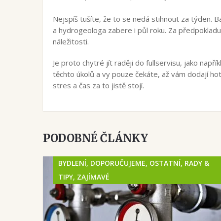
Nejspíš tušíte, že to se nedá stihnout za týden.
a hydrogeologa zabere i půl roku. Za předpokladu
náležitosti.
Je proto chytré jít raději do fullservisu, jako napří
těchto úkolů a vy pouze čekáte, až vám dodají hot
stres a čas za to jistě stojí.
PODOBNÉ ČLÁNKY
BYDLENÍ, DOPORUČUJEME, OSTATNÍ, RADY &
TIPY, ZAJÍMAVÉ