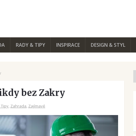
DA
RADY & TIPY
INSPIRACE
DESIGN & STYL
y
ikdy bez Zakry
 Tipy
,
Zahrada
,
Zajímavé