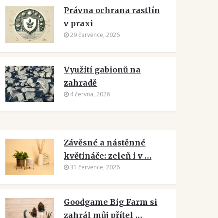
Právna ochrana rastlín
v praxi
29 července, 2026
Využití gabionů na
zahradě
4 června, 2026
Závěsné a nástěnné
květináče: zeleň i v …
31 července, 2026
Goodgame Big Farm si
zahrál můj přítel …