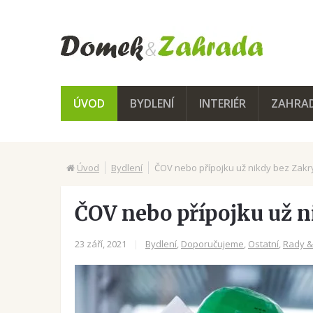
ÚVOD
BYDLENÍ
INTERIÉR
ZAHRA
Úvod
Bydlení
ČOV nebo přípojku už nikdy bez Zakr
ČOV nebo přípojku už n
23 září, 2021
|
Bydlení
,
Doporučujeme
,
Ostatní
,
Rady &