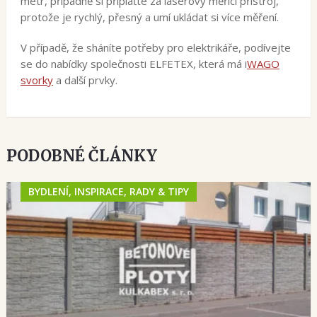
metr, případně si připlaťte za laserový měřicí přístroj,
protože je rychlý, přesný a umí ukládat si více měření.
V případě, že sháníte potřeby pro elektrikáře, podívejte
se do nabídky společnosti ELFETEX, která má i
WAGO
svorky
a další prvky.
PODOBNÉ ČLÁNKY
BYDLENÍ, INSPIRACE, RADY & TIPY