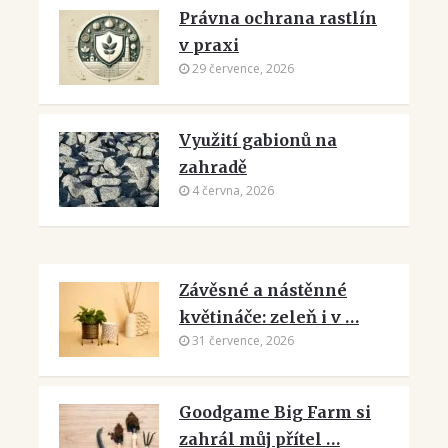
Právna ochrana rastlín
v praxi
29 července, 2026
Využití gabionů na
zahradě
4 června, 2026
Závěsné a nástěnné
květináče: zeleň i v …
31 července, 2026
Goodgame Big Farm si
zahrál můj přítel …