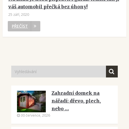
váš automobil přečká bez úhony!
25 září, 2020
PŘEČÍST
Zahradní domek na
nářadí: dřevo, plech,
nebo …
30 července, 2026