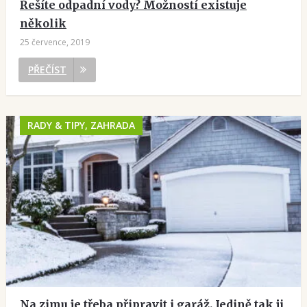
Řešíte odpadní vody? Možností existuje
několik
25 července, 2019
PŘEČÍST
RADY & TIPY, ZAHRADA
Na zimu je třeba připravit i garáž. Jedině tak ji