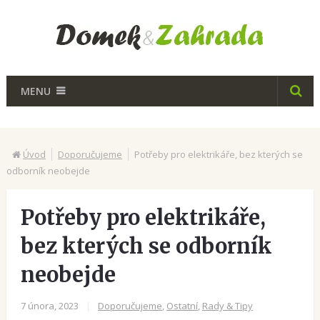
MENU
Úvod
Doporučujeme
Potřeby pro elektrikáře, bez kterých se
odborník neobejde
Potřeby pro elektrikáře,
bez kterých se odborník
neobejde
7 února, 2023
|
Doporučujeme
,
Ostatní
,
Rady & Tipy