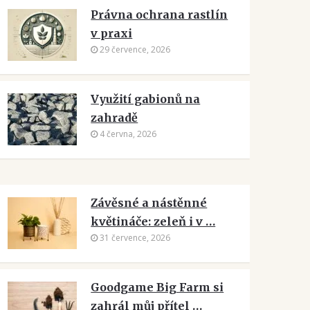
Právna ochrana rastlín
v praxi
29 července, 2026
Využití gabionů na
zahradě
4 června, 2026
Závěsné a nástěnné
květináče: zeleň i v …
31 července, 2026
Goodgame Big Farm si
zahrál můj přítel …