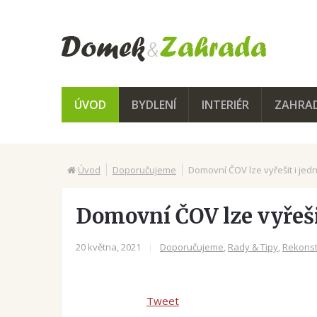
ÚVOD
BYDLENÍ
INTERIÉR
ZAHRA
Úvod
Doporučujeme
Domovní ČOV lze vyřešit i je
Domovní ČOV lze vyřeši
20 května, 2021
|
Doporučujeme
,
Rady & Tipy
,
Rekonst
Tweet