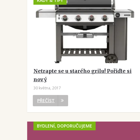
RADY & TIPY
Netrapte se u starého grilu! Pořiďte si
nový
30 května, 2017
PŘEČÍST
BYDLENÍ, DOPORUČUJEME