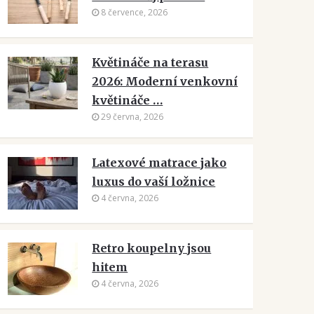
8 července, 2026
Květináče na terasu
2026: Moderní venkovní
květináče …
29 června, 2026
Latexové matrace jako
luxus do vaší ložnice
4 června, 2026
Retro koupelny jsou
hitem
4 června, 2026