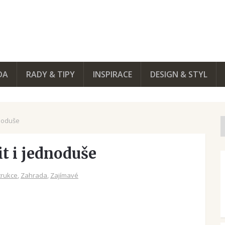
DA
RADY & TIPY
INSPIRACE
DESIGN & STYL
dnoduše
t i jednoduše
rukce
,
Zahrada
,
Zajímavé