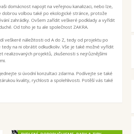
aši domácnost napojit na veřejnou kanalizaci, nebo lze,
e dobrou volbou také po ekologické stránce, protože
lévání zahrádky. Ovšem zařídit veškeré podklady a vyřídit
oduché. Od toho je tu ale společnost ZAKRA.
řídí veškeré náležitosti od A do Z, tedy od projektu po
tedy na ni obrátit odkudkoliv. Vše je také možné vyřídit
t realizovaných projektů, zkušenosti s nejrůznějšími
mi.
dnejte si úvodní konzultaci zdarma. Podívejte se také
árukou kvality, rychlosti a spolehlivosti. Potěší vás také