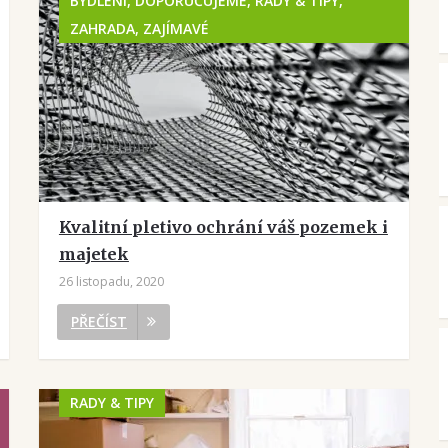
BYDLENÍ, DOPORUČUJEME, RADY & TIPY,
ZAHRADA, ZAJÍMAVÉ
Kvalitní pletivo ochrání váš pozemek i
majetek
26 listopadu, 2020
PŘEČÍST
RADY & TIPY