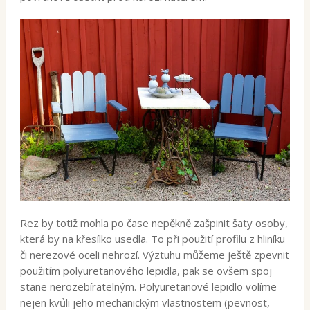
Rez by totiž mohla po čase nepěkně zašpinit šaty osoby,
která by na křesílko usedla. To při použití profilu z hliníku
či nerezové oceli nehrozí. Výztuhu můžeme ještě zpevnit
použitím polyuretanového lepidla, pak se ovšem spoj
stane nerozebíratelným. Polyuretanové lepidlo volíme
nejen kvůli jeho mechanickým vlastnostem (pevnost,