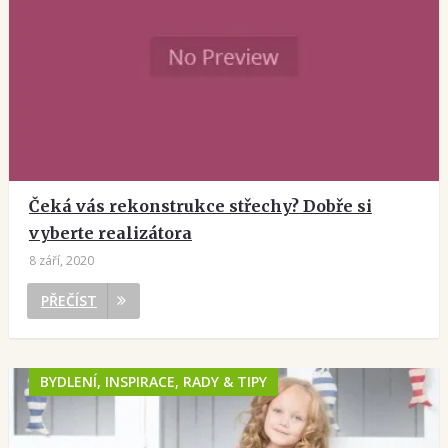
Čeká vás rekonstrukce střechy? Dobře si
vyberte realizátora
8 září, 2020
PŘEČÍST
BYDLENÍ, INSPIRACE, RADY & TIPY