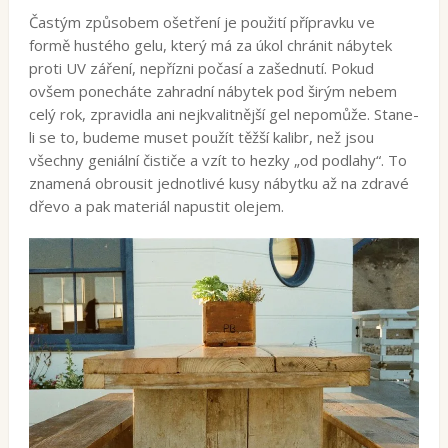
Častým způsobem ošetření je použití přípravku ve
formě hustého gelu, který má za úkol chránit nábytek
proti UV záření, nepřízni počasí a zašednutí. Pokud
ovšem ponecháte zahradní nábytek pod širým nebem
celý rok, zpravidla ani nejkvalitnější gel nepomůže. Stane-
li se to, budeme muset použít těžší kalibr, než jsou
všechny geniální čističe a vzít to hezky „od podlahy“. To
znamená obrousit jednotlivé kusy nábytku až na zdravé
dřevo a pak materiál napustit olejem.