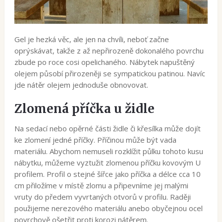
Gel je hezká věc, ale jen na chvíli, neboť začne
oprýskávat, takže z až nepřirozeně dokonalého povrchu
zbude po roce cosi opelichaného. Nábytek napuštěný
olejem působí přirozeněji se sympatickou patinou. Navíc
jde nátěr olejem jednoduše obnovovat.
Zlomená příčka u židle
Na sedací nebo opěrné části židle či křesílka může dojít
ke zlomení jedné příčky. Příčinou může být vada
materiálu. Abychom nemuseli rozklížit půlku tohoto kusu
nábytku, můžeme vyztužit zlomenou příčku kovovým U
profilem. Profil o stejné šířce jako příčka a délce cca 10
cm přiložíme v místě zlomu a připevníme jej malými
vruty do předem vyvrtaných otvorů v profilu. Raději
použijeme nerezového materiálu anebo obyčejnou ocel
povrchově ošetřit proti korozi nátěrem.