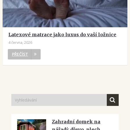
Latexové matrace jako luxus do vaší ložnice
4 června, 2026
PŘEČÍST
Zahradní domek na
nářadí: dřevo, plech,