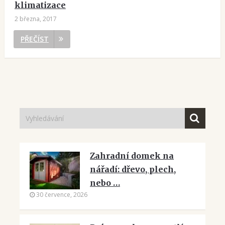
klimatizace
2 března, 2017
PŘEČÍST
Zahradní domek na
nářadí: dřevo, plech,
nebo …
30 července, 2026