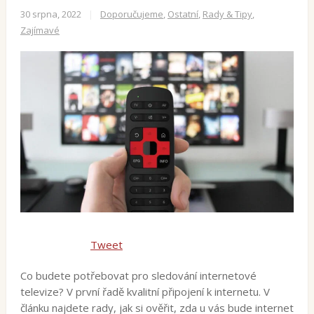
30 srpna, 2022
|
Doporučujeme
,
Ostatní
,
Rady & Tipy
,
Zajímavé
Tweet
Co budete potřebovat pro sledování internetové
televize? V první řadě kvalitní připojení k internetu. V
článku najdete rady, jak si ověřit, zda u vás bude internet