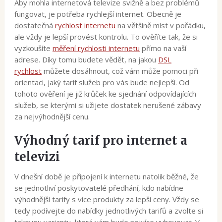
Aby mohla internetová televize svižně a bez problémů
fungovat, je potřeba rychlejší internet. Obecně je
dostatečná
rychlost internetu
na většině míst v pořádku,
ale vždy je lepší provést kontrolu. To ověříte tak, že si
vyzkoušíte
měření rychlosti internetu
přímo na vaší
adrese. Díky tomu budete vědět, na jakou
DSL
rychlost
můžete dosáhnout, což vám může pomoci při
orientaci, jaký tarif služeb pro vás bude nejlepší. Od
tohoto ověření je již krůček ke sjednání odpovídajících
služeb, se kterými si užijete dostatek nerušené zábavy
za nejvýhodnější cenu.
Výhodný tarif pro internet a
televizi
V dnešní době je připojení k internetu natolik běžné, že
se jednotliví poskytovatelé předhání, kdo nabídne
výhodnější tarify s více produkty za lepší ceny. Vždy se
tedy podívejte do nabídky jednotlivých tarifů a zvolte si
takovou variantu, která vám bude nejvíce vyhovovat. V