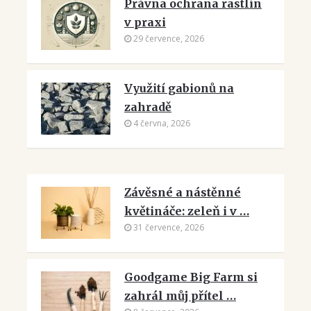
Právna ochrana rastlín
v praxi
29 července, 2026
Využití gabionů na
zahradě
4 června, 2026
Závěsné a nástěnné
květináče: zeleň i v …
31 července, 2026
Goodgame Big Farm si
zahrál můj přítel …