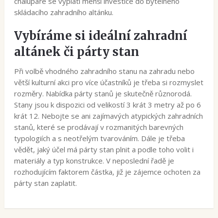
chalupáře se vyplatí menší investice do bytelného
skládacího zahradního altánku.
Vybíráme si ideální zahradní
altánek či párty stan
Při volbě vhodného zahradního stanu na zahradu nebo
větší kulturní akci pro více účastníků je třeba si rozmyslet
rozměry. Nabídka párty stanů je skutečně různorodá.
Stany jsou k dispozici od velikostí 3 krát 3 metry až po 6
krát 12. Nebojte se ani zajímavých atypických zahradních
stanů, které se prodávají v rozmanitých barevných
typologiích a s neotřelým tvarováním. Dále je třeba
vědět, jaký účel má párty stan plnit a podle toho volit i
materiály a typ konstrukce. V neposlední řadě je
rozhodujícím faktorem částka, již je zájemce ochoten za
párty stan zaplatit.