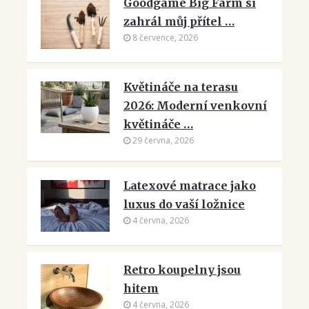
Goodgame Big Farm si
zahrál můj přítel …
8 července, 2026
Květináče na terasu
2026: Moderní venkovní
květináče …
29 června, 2026
Latexové matrace jako
luxus do vaší ložnice
4 června, 2026
Retro koupelny jsou
hitem
4 června, 2026