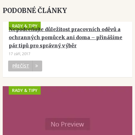
PODOBNÉ ČLÁNKY
RADY & TIPY
Nepodceňujte důležitost pracovních oděvů a
ochranných pomůcek ani doma – přinášíme
pár tipů pro správný výběr
17 září, 2017
PŘEČÍST
RADY & TIPY