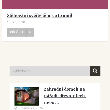
Stěhování svěřte těm, co to umí!
15 září, 2020
PŘEČÍST
Zahradní domek na
nářadí: dřevo, plech,
nebo …
30 července, 2026