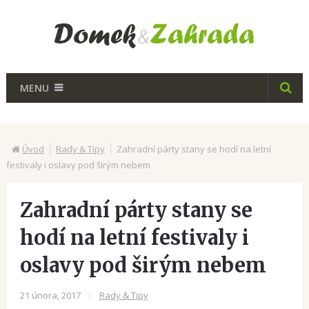
MENU
Úvod
Rady & Tipy
Zahradní párty stany se hodí na letní
festivaly i oslavy pod širým nebem
Zahradní párty stany se
hodí na letní festivaly i
oslavy pod širým nebem
21 února, 2017
|
Rady & Tipy