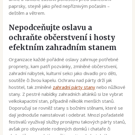
paprsky, stejně jako před nepříznivým počasím –
deštěm a větrem.
Nepodceňujte oslavu a
ochraňte občerstvení i hosty
efektním zahradním stanem
Organizace každé pořádné oslavy zahrnuje potřebné
propriety, kam patří pozvánky, zmíněné občerstvení,
zahradní nábytek, kulturní sekci jako divadlo pro děti,
soutěže či živou kapelu. Ochranu nad párty drží jak
hostitel, tak zmíněné
zahradní párty stany
nebo nůžkové
stany. Z pestré nabídky zahradních altánků si lze vybrat
velkokapacitní stan, případně několik menších stanů.
Doporučují se rovněž stany s bočními stěnami, které se
dají jednoduše nainstalovat i odebrat. Mnozí pořadatelé
festivalů využívají služby pronájmu takových párty stanů,
avšak pro obyvatele rodinných domků i chataře či