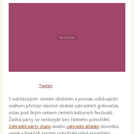
Tweet
S odcházejícím zimním obdobím a pomalu odtávajícím
sněhem přichází slastné období zahradních grilovaček,
oslav pod širým nebem i letních kulturních festivalů.
Žádná párty se neobejde bez řádného pohoštění.
Zahradní párty stany
anebo
zahradní
altánky
dovedou
umně a funkčně zastínit pohoštění před slunečními