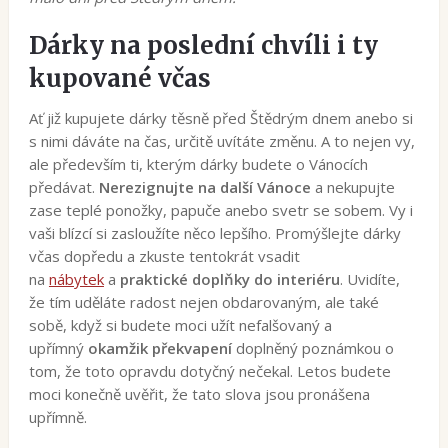
Dárky na poslední chvíli i ty
kupované včas
Ať již kupujete dárky těsně před Štědrým dnem anebo si
s nimi dáváte na čas, určitě uvítáte změnu. A to nejen vy,
ale především ti, kterým dárky budete o Vánocích
předávat.
Nerezignujte na další Vánoce
a nekupujte
zase teplé ponožky, papuče anebo svetr se sobem. Vy i
vaši blízcí si zasloužíte něco lepšího. Promýšlejte dárky
včas dopředu a zkuste tentokrát vsadit
na
nábytek
a
praktické doplňky do interiéru
. Uvidíte,
že tím uděláte radost nejen obdarovaným, ale také
sobě, když si budete moci užít nefalšovaný a
upřímný
okamžik překvapení
doplněný poznámkou o
tom, že toto opravdu dotyčný nečekal. Letos budete
moci konečně uvěřit, že tato slova jsou pronášena
upřímně.