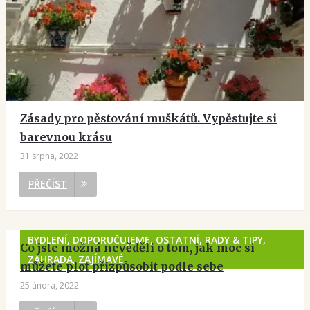
Zásady pro pěstování muškátů. Vypěstujte si
barevnou krásu
31 srpna, 2022
PŘEČÍST
BYDLENÍ, DOPORUČUJEME, OSTATNÍ, RADY & TIPY,
Co jste možná nevěděli o tom, jak moc si
ZAHRADA, ZAJÍMAVÉ
můžete plot přizpůsobit podle sebe
25 února, 2022