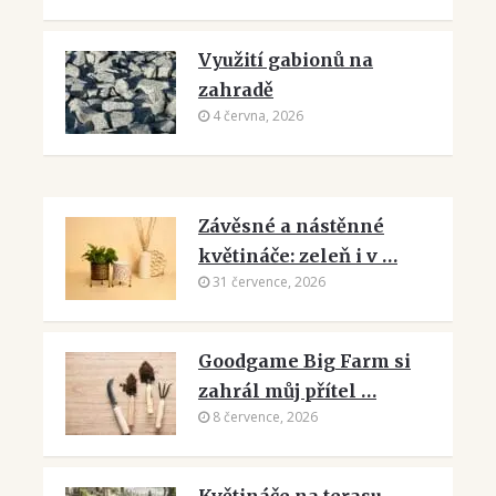
Využití gabionů na
zahradě
4 června, 2026
Závěsné a nástěnné
květináče: zeleň i v …
31 července, 2026
Goodgame Big Farm si
zahrál můj přítel …
8 července, 2026