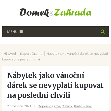
MENU
Úvod
Doporučujeme
Nábytek jako vánoční dárek se nevyplatí
kupovat na poslední chvíli
Nábytek jako vánoční
dárek se nevyplatí kupovat
na poslední chvíli
2 prosince, 2021
|
Doporučujeme
,
Ostatní
,
Rady & Tipy
,