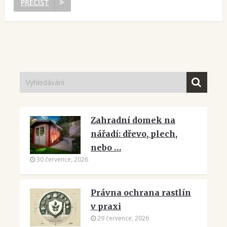
PŘEČÍST
Zahradní domek na
nářadí: dřevo, plech,
nebo …
30 července, 2026
Právna ochrana rastlín
v praxi
29 července, 2026