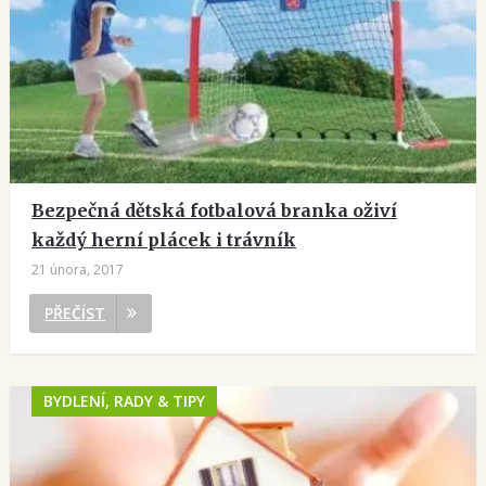
Bezpečná dětská fotbalová branka oživí
každý herní plácek i trávník
21 února, 2017
PŘEČÍST
BYDLENÍ, RADY & TIPY