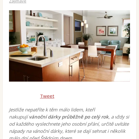
Zajímavé
Tweet
Jestliže nepatříte k těm málo lidem, kteří
nakupují
vánoční dárky průběžně po celý rok
, a vždy si
od každého vyslechnete jeho osobní přání, určitě uvítáte
nápady na vánoční dárky, které se dají sehnat i několik
málo dní před Štědrým dnem.