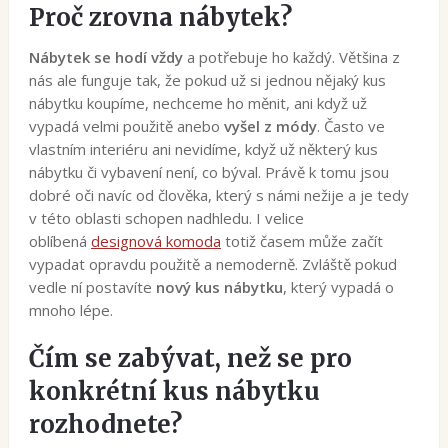
Proč zrovna nábytek?
Nábytek se hodí vždy
a potřebuje ho každý. Většina z
nás ale funguje tak, že pokud už si jednou nějaký kus
nábytku koupíme, nechceme ho měnit, ani když už
vypadá velmi použitě anebo
vyšel z módy
. Často ve
vlastním interiéru ani nevidíme, když už některý kus
nábytku či vybavení není, co býval. Právě k tomu jsou
dobré oči navíc od člověka, který s námi nežije a je tedy
v této oblasti schopen nadhledu. I velice
oblíbená
designová komoda
totiž časem může začít
vypadat opravdu použitě a nemoderně. Zvláště pokud
vedle ní postavíte
nový kus nábytku
, který vypadá o
mnoho lépe.
Čím se zabývat, než se pro
konkrétní kus nábytku
rozhodnete?