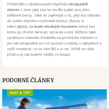
Především s obdarovaným dopředu
nenápadně
mluvte
o tom, jaký styl se mu líbí a jaké jsou jeho
oblíbené barvy. Také se zajímejte o to, jaký kus nábytku
do svého interiéru rozhodně nechce. Zkuste si
takto
zjistit, co bude vhodným kouskem
, který ten,
komu jej chcete darovat, opravdu ocení. Můžete také
vytáhnout maminku či babičku na procházku městem a
jen tak nenápadně se s ní zastavit u výlohy s nábytkem a
začít rozebírat, co se vám líbí a co ne. Určitě se ráda
přidá a vy tak budete vědět, co koupit.
PODOBNÉ ČLÁNKY
RADY & TIPY